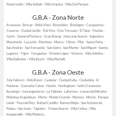
Pueyrredón - Villa Soldati - Villa Urquiza - Villa Del Parque.
G.B.A - Zona Norte
Acassuso - Beccar - Bella Vista - Benavidez - Boulogne - Carapachay -
Caseros - Ciudad Jardín - Del Viso - Don Torcuato - El Talar - Florida -
Garin - General Pacheco - Gran Bourg - Jose Leon Suarez - Ingeniero
Maschwitz - La Lucila - Martinez - Munro - Olivos - Pilar - Saenz Peña -
San Andrés - San Fernando - San Isidro - San Martin - San Miguel - Santos
Lugares - Tigre - Toruguitas - Vicente López - Victoria - Villa Adelina -
Villa Ballester - Villa Bosch - Villa Martelli.
G.B.A - Zona Oeste
3 de Febrero - Aldo Bonzi - Castelar - Ciudad Evita - Ciudadela - El
Palomar - Gonzalez Catan - Haedo - Hurlingham - Isidro Casanova -
Ituzaingo - Jose Ingenieros - La Tablada - Laferrere - Lomas del Mirador -
Malvinas Argentinas - Merlo - Monte Grande - Moreno - Morón - Parque
Leloir - Paso del Rey - Rafael Castillo - Ramos Mejía - San Antonio de
Padua - San Justo - Tapiales - Tristan Suarez - Villa Celina - Villa
Insuperable - Villa Madero.