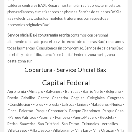
calderas centrales BAXI. Reparamos también radiadores, termostatos,
pisos radiantes y climatizadores de piscinas. Service de calderas BAXI a
gas y eléctricas, todos los modelos, trabajamos con repuestos y
accesorios originales Baxi.
Service oficial Baxi con garantía escrita
contamos con personal
altamente calificado para el servicio técncio de calderas Baxi, reparamos
todas las marcas. Consúltenos sin compromiso. Service de calderas Baxi
en el día y a domicilio, atención en Capital Federal, zona norte, zona
oeste, zona sur.
Cobertura - Service Oficial Baxi
Capital Federal
Agronomía - Almagro - Balvanera - Barracas - Barrio Norte - Belgrano -
Boedo - Caballito - Centro - Chacarita - Coghlan - Colegiales - Congreso
- Constitución - Flores - Floresta - La Boca - Liniers - Mataderos - Nuñez -
Once - Palermo - Parque Centenario - Parque Chacabuco - Parque Chas
- Parque Patricios - Paternal - Pompeya - Puerto Madero - Recoleta -
Retiro - Saavedra - San Cristóbal - San Telmo - Tribunales - Versailles -
Villa Crespo - Villa Devoto - Villa Lugano - Villa Luro - Villa Ortuzar - Villa